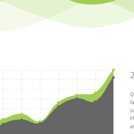
2
Q
f
s
P
e