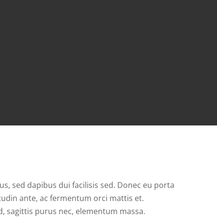
us, sed dapibus dui facilisis sed. Donec eu porta
itudin ante, ac fermentum orci mattis et.
nd, sagittis purus nec, elementum massa.