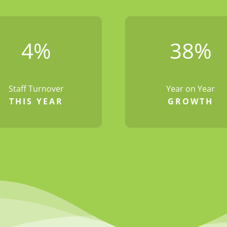
4
%
38
%
Staff Turnover
Year on Year
THIS YEAR
GROWTH