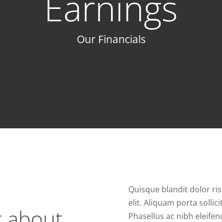
Earnings
Our Financials
Quisque blandit dolor ris
elit. Aliquam porta sollic
t about
Phasellus ac nibh eleife