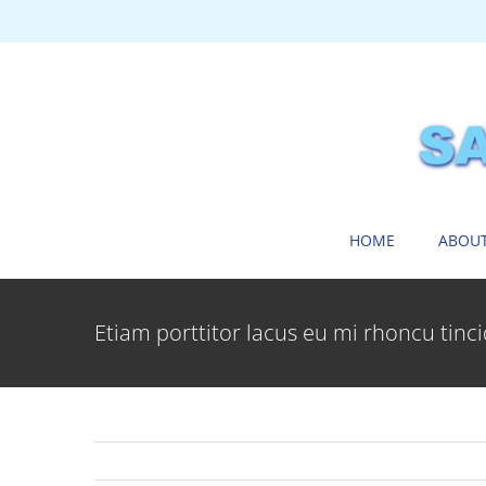
Skip
to
content
HOME
ABOUT
Etiam porttitor lacus eu mi rhoncu tinci