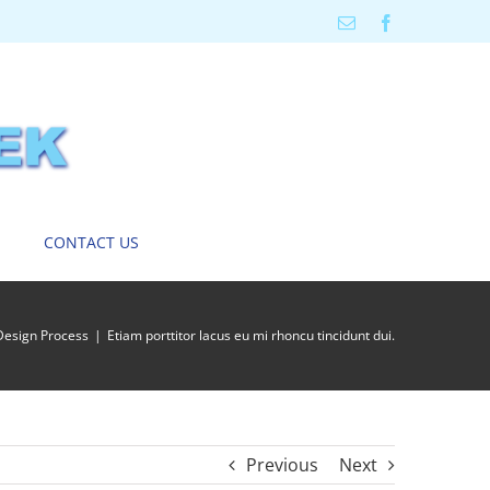
Email
Facebook
CONTACT US
Design Process
Etiam porttitor lacus eu mi rhoncu tincidunt dui.
Previous
Next