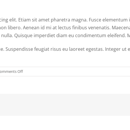
cing elit. Etiam sit amet pharetra magna. Fusce elementum 
non libero. Aenean id mi at lectus finibus venenatis. Maece
ae nulla. Quisque imperdiet diam eu condimentum eleifend. M
. Suspendisse feugiat risus eu laoreet egestas. Integer ut e
.
on
omments Off
Etiam
porttitor
lacus
eu
mi
rhoncu
tincidunt
dui.