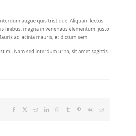
interdum augue quis tristique. Aliquam lectus
nas finibus, magna in venenatis elementum, justo
auris ac lacinia mauris, et dictum sem.
st mi. Nam sed interdum urna, sit amet sagittis
Facebook
Twitter
Reddit
LinkedIn
WhatsApp
Tumblr
Pinterest
Vk
Email