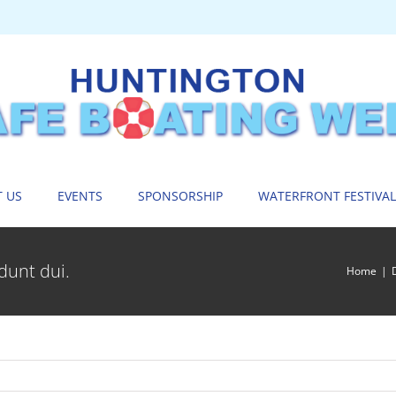
 US
EVENTS
SPONSORSHIP
WATERFRONT FESTIVAL
dunt dui.
Home